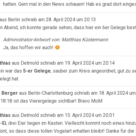
hatten. Gern mal in den News schauen! Hab es grad dort einges
aus
Berlin
schrieb am
28. April 2024
um
20:13
n Abend, ich konnte gerade sehen, dass hier ein 6er Gelege best
Administrator-Antwort von: Matthias Küstermann
Ja, das hoffen wir auch!
thias
aus
Detmold
schrieb am
19. April 2024
um
20:14
in war das
5-er Gelege
, sauber zum Kreis angeordnet, gut zu s
elegt hat.
f Berger
aus
Berlin-Charlottenburg
schrieb am
18. April 2024
um
 18:18 ist das Vierergelege sichtbar! Bravo MoM
thias
aus
Detmold
schrieb am
15. April 2024
um
20:01
i-Ei
, drei Eier liegen im Kasten. Vielleicht kommt noch eines hinz
önt, so dass diese tollen Vogelart erhalten bleibt! Danke für di