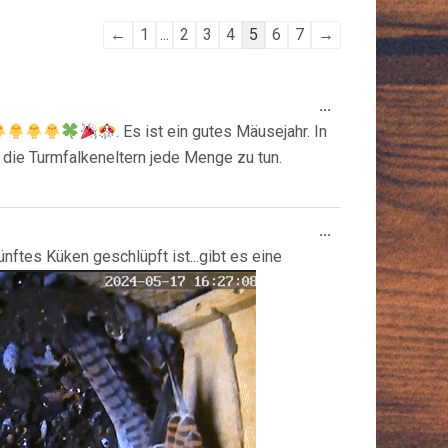
Navigation
←
1
...
2
3
4
5
6
7
→
der
Gästebuchliste
Diese
...
Metabox
. Es ist ein gutes Mäusejahr. In
ein-/ausblende
 die Turmfalkeneltern jede Menge zu tun.
Diese
...
Metabox
nftes Küken geschlüpft ist...gibt es eine
ein-/ausblende