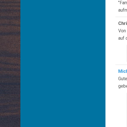
"Fam
auf
Chr
Von 
auf 
Mic
Gute
gebe