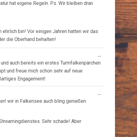
atur hat eigene Regeln. P.s. Wir bleiben dran
 ehrlich bin! Vor einigen Jahren hatten wir das
der die Oberhand behalten!
Diese
...
Metabox
t und auch bereits ein erstes Turmfalkenpärchen
ein-/ausblende
ppt und freue mich schon sehr auf neue
oßartiges Engagement!
Diese
...
Metabox
en' wir in Falkensee auch bling genießen.
ein-/ausblende
 Streamingdienstes. Sehr schade! Aber