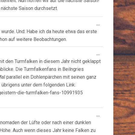
eltenheit. Nun hoffen wir auf die nächste Saison!
h nächste Saison durchsetzt.
Diese
...
Metabox
t wurde. Und: Habe ich da heute etwa das erste
ein-/ausblende
hon auf weitere Beobachtungen.
Diese
...
Metabox
it den Turmfalken in diesem Jahr nicht geklappt
ein-/ausblende
blicke. Die Turmfalkenfans in Beilngries
al parallel ein Dohlenpärchen mit seinen ganz
s übrigens unter dem folgenden Link:
egeistern-die-turmfalken-fans-10991935
Diese
...
Metabox
etnomaden der Lüfte oder nach einer dunklen
ein-/ausblende
 Höhe. Auch wenn dieses Jahr keine Falken zu