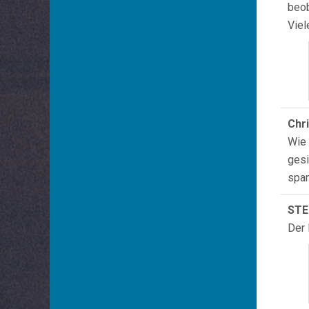
beob
Viel
Chr
Wie 
gesi
span
ST
Der 