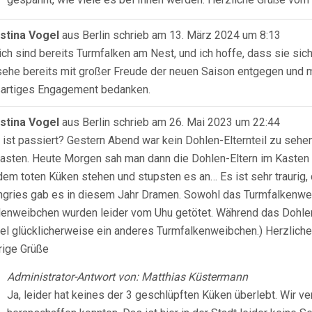
istina Vogel
aus
Berlin
schrieb am
13. März 2024
um
8:13
ich sind bereits Turmfalken am Nest, und ich hoffe, dass sie s
sehe bereits mit großer Freude der neuen Saison entgegen und mö
artiges Engagement bedanken.
istina Vogel
aus
Berlin
schrieb am
26. Mai 2023
um
22:44
ist passiert? Gestern Abend war kein Dohlen-Elternteil zu sehen,
asten. Heute Morgen sah man dann die Dohlen-Eltern im Kasten 
dem toten Küken stehen und stupsten es an… Es ist sehr traurig, d
ngries gab es in diesem Jahr Dramen. Sowohl das Turmfalkenwei
enweibchen wurden leider vom Uhu getötet. Während das Dohlenn
el glücklicherweise ein anderes Turmfalkenweibchen.) Herzlichen
rige Grüße
Administrator-Antwort von: Matthias Küstermann
Ja, leider hat keines der 3 geschlüpften Küken überlebt. Wir v