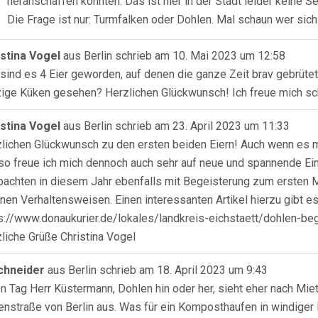
heranschaffen konnten. Das ist hier in der Stadt leider keine S
Die Frage ist nur: Turmfalken oder Dohlen. Mal schaun wer sic
istina Vogel
aus
Berlin
schrieb am
10. Mai 2023
um
12:58
sind es 4 Eier geworden, auf denen die ganze Zeit brav gebrüte
ige Küken gesehen? Herzlichen Glückwunsch! Ich freue mich sc
istina Vogel
aus
Berlin
schrieb am
23. April 2023
um
11:33
lichen Glückwunsch zu den ersten beiden Eiern! Auch wenn es m
 so freue ich mich dennoch auch sehr auf neue und spannende Ein
achten in diesem Jahr ebenfalls mit Begeisterung zum ersten M
nen Verhaltensweisen. Einen interessanten Artikel hierzu gibt e
s://www.donaukurier.de/lokales/landkreis-eichstaett/dohlen-b
liche Grüße Christina Vogel
Schneider
aus
Berlin
schrieb am
18. April 2023
um
9:43
n Tag Herr Küstermann, Dohlen hin oder her, sieht eher nach Mi
enstraße von Berlin aus. Was für ein Komposthaufen in windiger