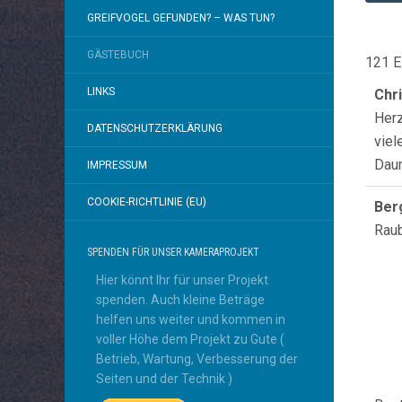
GREIFVOGEL GEFUNDEN? – WAS TUN?
GÄSTEBUCH
121 E
LINKS
Chr
Herz
DATENSCHUTZERKLÄRUNG
viel
Daum
IMPRESSUM
COOKIE-RICHTLINIE (EU)
Ber
Raub
SPENDEN FÜR UNSER KAMERAPROJEKT
Hier könnt Ihr für unser Projekt
spenden. Auch kleine Beträge
helfen uns weiter und kommen in
voller Höhe dem Projekt zu Gute (
Betrieb, Wartung, Verbesserung der
Seiten und der Technik )