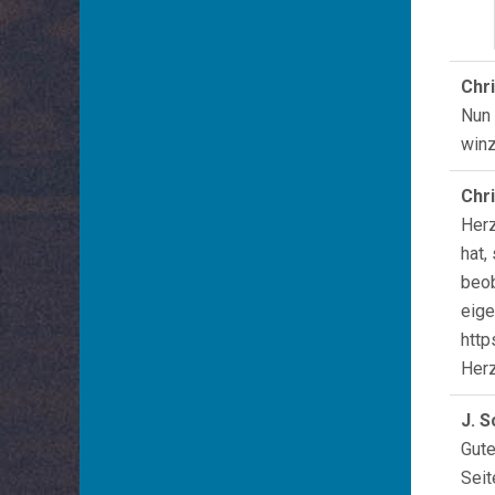
Chr
Nun 
winz
Chr
Herz
hat,
beob
eige
http
Herz
J. 
Gute
Seit