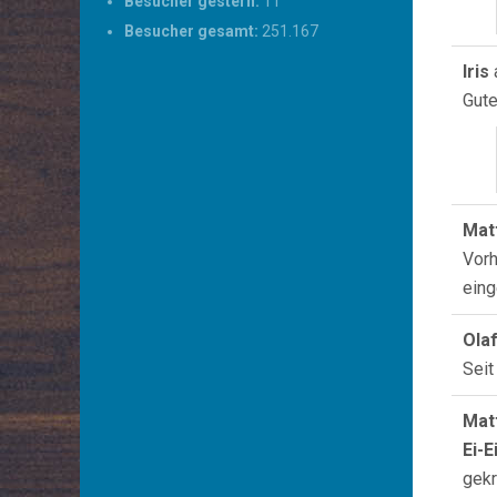
Besucher gestern:
11
Besucher gesamt:
251.167
Iris
Gute
Mat
Vorh
eing
Ola
Seit
Mat
Ei-E
gekr