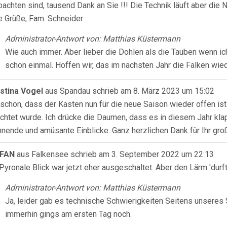
achten sind, tausend Dank an Sie !!! Die Technik läuft aber die N
e Grüße, Fam. Schneider
Administrator-Antwort von: Matthias Küstermann
Wie auch immer. Aber lieber die Dohlen als die Tauben wenn ich
schon einmal. Hoffen wir, das im nächsten Jahr die Falken wie
istina Vogel
aus
Spandau
schrieb am
8. März 2023
um
15:02
schön, dass der Kasten nun für die neue Saison wieder offen is
chtet wurde. Ich drücke die Daumen, dass es in diesem Jahr kla
nende und amüsante Einblicke. Ganz herzlichen Dank für Ihr gr
EFAN
aus
Falkensee
schrieb am
3. September 2022
um
22:13
Pyronale Blick war jetzt eher ausgeschaltet. Aber den Lärm 'durft
Administrator-Antwort von: Matthias Küstermann
Ja, leider gab es technische Schwierigkeiten Seitens unseres
immerhin gings am ersten Tag noch.