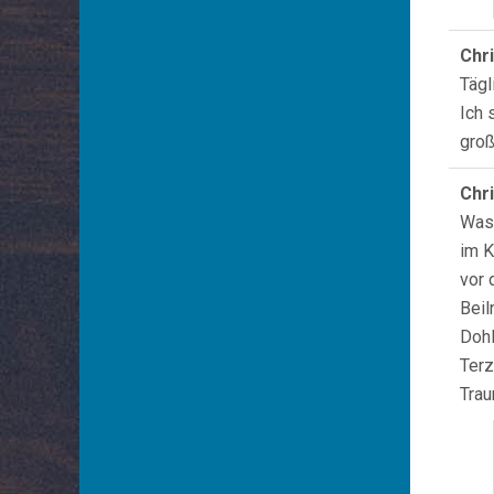
Chr
Tägl
Ich 
groß
Chr
Was 
im K
vor 
Beil
Dohl
Terz
Trau