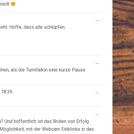
tellt
Diese
...
Metabox
eht. Hoffe, dass alle schlüpfen.
ein-/ausblende
Diese
...
Metabox
ehen, als die Turmfalkin eine kurze Pause
ein-/ausblende
Diese
18:26
...
Metabox
ein-/ausblende
Diese
...
Metabox
u? Und hoffentlich ist das Brüten von Erfolg
ein-/ausblende
e Möglichkeit, mit der Webcam Einblicke in das