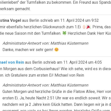
ilienleben" der Turmfalken zu bekommen. Ein Freund aus Spandau
merksam gemacht.
istina Vogel
aus
Berlin
schrieb am
11. April 2024
um
9:52
mir ebenfalls herzlichen Glückwunsch zum 1.Ei
. Prima, da
die neue Saison mit den Turmfalken.
Herzlichen Dank Herr Küs
Administrator-Antwort von: Matthias Küstermann
Danke, machen wir sehr gern!
hael von Rein
aus
Berlin
schrieb am
11. April 2024
um
4:05
n Morgen aus dem Corbusierhaus! Wie ich sehe, wird es in die
n. ich Gratuliere zum ersten Ei! Michael von Rein
Administrator-Antwort von: Matthias Küstermann
Guten Morgen und herzliche Grüße in die Flatow Allee, Herr vo
ersten Ei. Ja, heute Nacht 2:51 Uhr war es endlich soweit. Wir
nachdem wir ja 2 Jahre kein Glück hatten. Dann liegen wir ja in 
gespannt, wie viele es bei Ihnen werden. Herzliche Grüße vom