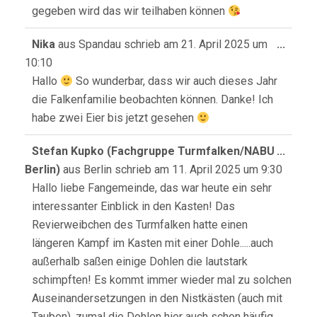
gegeben wird das wir teilhaben können
Diese
Nika
aus
Spandau
schrieb am
21. April 2025
um
...
Meta
10:10
ein-/
Hallo
So wunderbar, dass wir auch dieses Jahr
die Falkenfamilie beobachten können. Danke! Ich
habe zwei Eier bis jetzt gesehen
Diese
Stefan Kupko (Fachgruppe Turmfalken/NABU
...
Meta
Berlin)
aus
Berlin
schrieb am
11. April 2025
um
9:30
ein-/
Hallo liebe Fangemeinde, das war heute ein sehr
interessanter Einblick in den Kasten! Das
Revierweibchen des Turmfalken hatte einen
längeren Kampf im Kasten mit einer Dohle.....auch
außerhalb saßen einige Dohlen die lautstark
schimpften! Es kommt immer wieder mal zu solchen
Auseinandersetzungen in den Nistkästen (auch mit
Tauben), zumal die Dohlen hier auch schon häufig