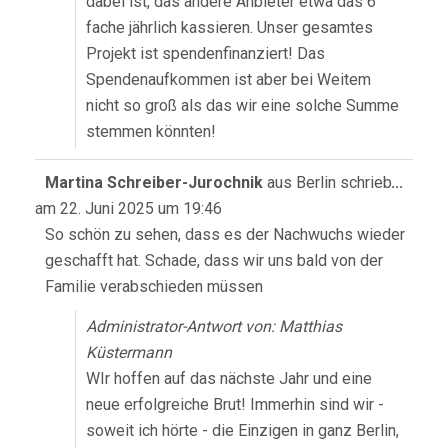
dabei ist, das andere Anbieter etwa das 6
fache jährlich kassieren. Unser gesamtes
Projekt ist spendenfinanziert! Das
Spendenaufkommen ist aber bei Weitem
nicht so groß als das wir eine solche Summe
stemmen könnten!
Diese
Martina Schreiber-Jurochnik
aus
Berlin
schrieb
...
Meta
am
22. Juni 2025
um
19:46
ein-/
So schön zu sehen, dass es der Nachwuchs wieder
geschafft hat. Schade, dass wir uns bald von der
Familie verabschieden müssen
Administrator-Antwort von: Matthias
Küstermann
WIr hoffen auf das nächste Jahr und eine
neue erfolgreiche Brut! Immerhin sind wir -
soweit ich hörte - die Einzigen in ganz Berlin,