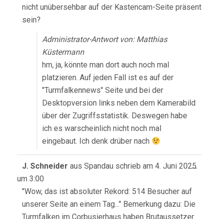
nicht unübersehbar auf der Kastencam-Seite präsent
sein?
Administrator-Antwort von: Matthias
Küstermann
hm, ja, könnte man dort auch noch mal
platzieren. Auf jeden Fall ist es auf der
"Turmfalkennews" Seite und bei der
Desktopversion links neben dem Kamerabild
über der Zugriffsstatistik. Deswegen habe
ich es warscheinlich nicht noch mal
eingebaut. Ich denk drüber nach
Diese
J. Schneider
aus
Spandau
schrieb am
4. Juni 2025
...
Meta
um
3:00
ein-/
"Wow, das ist absoluter Rekord: 514 Besucher auf
unserer Seite an einem Tag..." Bemerkung dazu: Die
Turmfalken im Corbusierhaus haben Brutaussetzer.