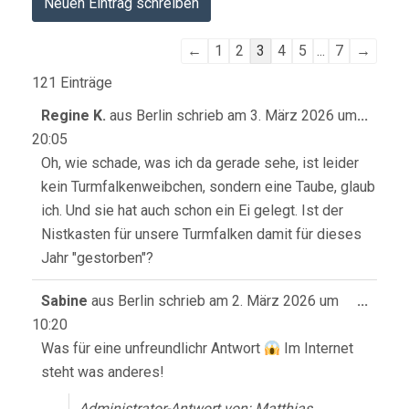
Navigation
←
1
2
3
4
5
...
7
→
der
121 Einträge
Gästebuchliste
Diese
Regine K.
aus
Berlin
schrieb am
3. März 2026
um
...
Meta
20:05
ein-/
Oh, wie schade, was ich da gerade sehe, ist leider
kein Turmfalkenweibchen, sondern eine Taube, glaub
ich. Und sie hat auch schon ein Ei gelegt. Ist der
Nistkasten für unsere Turmfalken damit für dieses
Jahr "gestorben"?
Diese
Sabine
aus
Berlin
schrieb am
2. März 2026
um
...
Meta
10:20
ein-/
Was für eine unfreundlichr Antwort
Im Internet
steht was anderes!
Administrator-Antwort von: Matthias