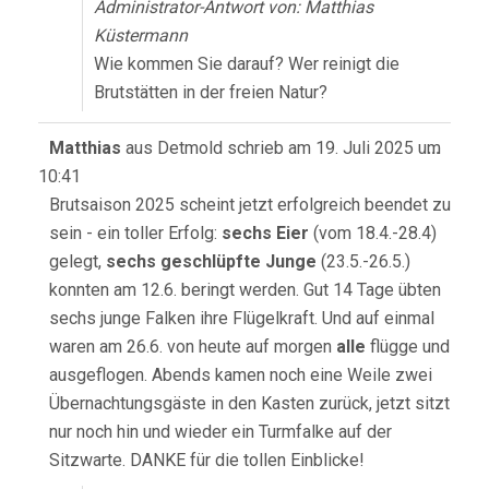
Administrator-Antwort von: Matthias
Küstermann
Wie kommen Sie darauf? Wer reinigt die
Brutstätten in der freien Natur?
Diese
Matthias
aus
Detmold
schrieb am
19. Juli 2025
um
...
Meta
10:41
ein-/
Brutsaison 2025 scheint jetzt erfolgreich beendet zu
sein - ein toller Erfolg:
sechs Eier
(vom 18.4.-28.4)
gelegt,
sechs geschlüpfte Junge
(23.5.-26.5.)
konnten am 12.6. beringt werden. Gut 14 Tage übten
sechs junge Falken ihre Flügelkraft. Und auf einmal
waren am 26.6. von heute auf morgen
alle
flügge und
ausgeflogen. Abends kamen noch eine Weile zwei
Übernachtungsgäste in den Kasten zurück, jetzt sitzt
nur noch hin und wieder ein Turmfalke auf der
Sitzwarte. DANKE für die tollen Einblicke!