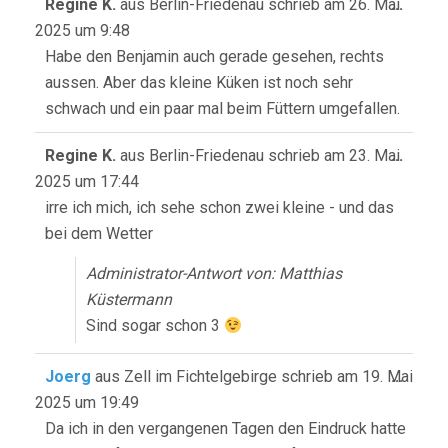
Diese
Regine K.
aus
Berlin-Friedenau
schrieb am
26. Mai
...
Meta
2025
um
9:48
ein-/
Habe den Benjamin auch gerade gesehen, rechts
aussen. Aber das kleine Küken ist noch sehr
schwach und ein paar mal beim Füttern umgefallen.
Diese
Regine K.
aus
Berlin-Friedenau
schrieb am
23. Mai
...
Meta
2025
um
17:44
ein-/
irre ich mich, ich sehe schon zwei kleine - und das
bei dem Wetter
Administrator-Antwort von: Matthias
Küstermann
Sind sogar schon 3
Diese
Joerg
aus
Zell im Fichtelgebirge
schrieb am
19. Mai
...
Meta
2025
um
19:49
ein-/
Da ich in den vergangenen Tagen den Eindruck hatte