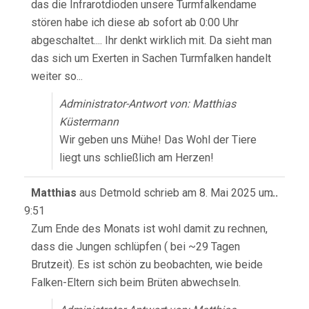
das die Infrarotdioden unsere Turmfalkendame
stören habe ich diese ab sofort ab 0:00 Uhr
abgeschaltet.... Ihr denkt wirklich mit. Da sieht man
das sich um Exerten in Sachen Turmfalken handelt
weiter so...
Administrator-Antwort von: Matthias
Küstermann
Wir geben uns Mühe! Das Wohl der Tiere
liegt uns schließlich am Herzen!
Diese
Matthias
aus
Detmold
schrieb am
8. Mai 2025
um
...
Meta
9:51
ein-/
Zum Ende des Monats ist wohl damit zu rechnen,
dass die Jungen schlüpfen ( bei ~29 Tagen
Brutzeit). Es ist schön zu beobachten, wie beide
Falken-Eltern sich beim Brüten abwechseln.