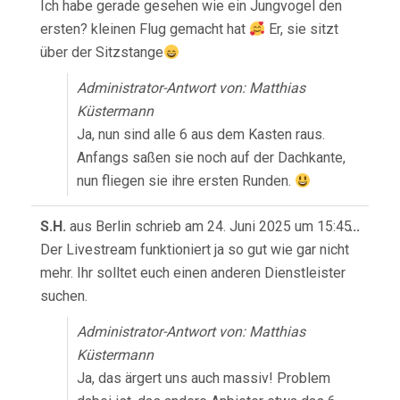
Meta
Ich habe gerade gesehen wie ein Jungvogel den
ein-/
ersten? kleinen Flug gemacht hat
Er, sie sitzt
über der Sitzstange
Administrator-Antwort von: Matthias
Küstermann
Ja, nun sind alle 6 aus dem Kasten raus.
Anfangs saßen sie noch auf der Dachkante,
nun fliegen sie ihre ersten Runden.
Diese
S.H.
aus
Berlin
schrieb am
24. Juni 2025
um
15:45
...
Meta
Der Livestream funktioniert ja so gut wie gar nicht
ein-/
mehr. Ihr solltet euch einen anderen Dienstleister
suchen.
Administrator-Antwort von: Matthias
Küstermann
Ja, das ärgert uns auch massiv! Problem