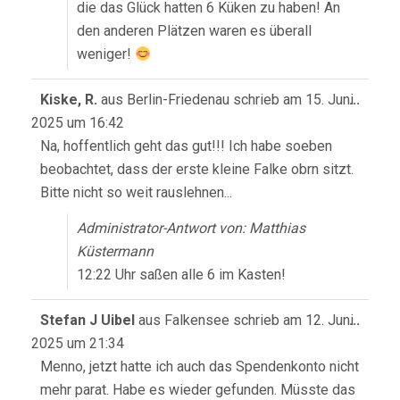
die das Glück hatten 6 Küken zu haben! An
den anderen Plätzen waren es überall
weniger!
Diese
Kiske, R.
aus
Berlin-Friedenau
schrieb am
15. Juni
...
Meta
2025
um
16:42
ein-/
Na, hoffentlich geht das gut!!! Ich habe soeben
beobachtet, dass der erste kleine Falke obrn sitzt.
Bitte nicht so weit rauslehnen...
Administrator-Antwort von: Matthias
Küstermann
12:22 Uhr saßen alle 6 im Kasten!
Diese
Stefan J Uibel
aus
Falkensee
schrieb am
12. Juni
...
Meta
2025
um
21:34
ein-/
Menno, jetzt hatte ich auch das Spendenkonto nicht
mehr parat. Habe es wieder gefunden. Müsste das