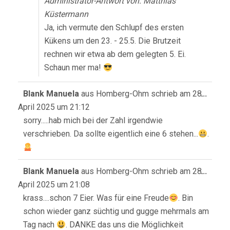
Administrator-Antwort von: Matthias
Küstermann
Ja, ich vermute den Schlupf des ersten
Kükens um den 23. - 25.5. Die Brutzeit
rechnen wir etwa ab dem gelegten 5. Ei.
Schaun mer ma!
Diese
Blank Manuela
aus
Homberg-Ohm
schrieb am
28.
...
Meta
April 2025
um
21:12
ein-/
sorry.....hab mich bei der Zahl irgendwie
verschrieben. Da sollte eigentlich eine 6 stehen...
.
Diese
Blank Manuela
aus
Homberg-Ohm
schrieb am
28.
...
Meta
April 2025
um
21:08
ein-/
krass....schon 7 Eier. Was für eine Freude
. Bin
schon wieder ganz süchtig und gugge mehrmals am
Tag nach
. DANKE das uns die Möglichkeit