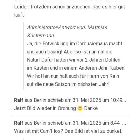
Leider. Trotzdem schön anzusehen. das es hier gut
läuft.
Administrator-Antwort von: Matthias
Küstermann
Ja, die Entwicklung im Corbusierhaus macht
uns auch traurig! Aber so ist nunmal die
Natur! Dafür hatten wir vor 2 Jahren Dohlen
im Kasten und in einem Anderen Jahr Tauben.
Wir hoffen nun halt auch für Herrn von Rein
auf die neue Saison im nächsten Jahr!
Diese
Ralf
aus
Berlin
schrieb am
31. Mai 2025
um
10:49
...
Meta
Jetzt Bild wieder in Ordnung
Danke
ein-/
Diese
Ralf
aus
Berlin
schrieb am
31. Mai 2025
um
8:44
...
Meta
Was ist mit Cam1 los? Das Bild ist viel zu dunkel.
ein-/