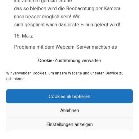
ins Zentrum gerückt. Sollte
das so bleiben wird die Beobachtung per Kamera
noch besser möglich sein! Wir
sind gespannt wann das erste Ei nun gelegt wird!
16. März
Probleme mit dem Webcam-Server machten es
erforderlich diesen vorübergehend
Cookie-Zustimmung verwalten
Außer Betrieb zu nehmen. Ich habe jetzt ein
Provisorium eingerichtet damit die
Wir verwenden Cookies, um unsere Website und unseren Service zu
Kameras überhaupt online sind. Über Kurz oder
optimieren.
Lang muss ein Backup – Webcam-
Server besorgt werden der Ausfälle überbrückt.
Cookies akzeptieren
In der St. Nikolai Kirche am Büchertisch ist der
Ablehnen
Verkauf der ersten
Turmfalken – Postkarten gestartet. Es gibt 2
Einstellungen anzeigen
Motive zur Auswahl. Der Stückpreis
beträgt 0,50 €. Nach und nach soll es weitere